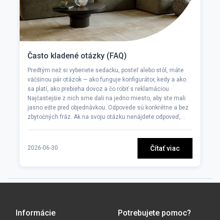
Často kladené otázky (FAQ)
Predtým než si vyberiete sedačku, posteľ alebo stôl, máte
väčšinou pár otázok — ako funguje konfigurátor, kedy a ako
sa platí, ako prebieha dovoz a čo robiť s reklamáciou.
Najčastejšie z nich sme dali na jedno miesto, aby ste mali
jasno ešte pred objednávkou. Odpovede sú konkrétne a bez
zbytočných fráz. Ak na svoju otázku nenájdete odpoveď,
napíšte nám alebo sa zastavte v showroome v Piešťanoch —
radi poradíme.
Čítať viac
2026-06-30
Informácie
Potrebujete pomoc?