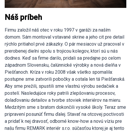
Náš príbeh
Firmu založil náš otec v roku 1997 v garáži za naším
domom. Sám montoval vstavané skrine a jeho cit pre detail
rýchlo pritiahol prvé zákazky. O pár mesiacov už pracoval v
prerobenej dielni spolu s trojicou kolegov, ktorí sú u nás
dodnes. Keď sa firme darilo, pridali sa predajne po celom
západnom Slovensku, čalúnnické výrobky a nová dielňa v
Piešťanoch. Kríza v roku 2008 však všetko spomalila:
postupne sme zatvorili pobočky a ostala len tá Piešťanská.
Aby sme prežili, spustili sme vlastnú výrobu sedačiek a
postelí. Nasledujúce roky patrili zlepšovaniu procesov,
dolaďovaniu detailov a tvorbe stoviek interiérov na mieru.
Medzitým sme s bratom dokončili vysoké školy. Teraz sme
pripravení posunúť firmu ďalej. Stavať na otcovej poctivosti
a pridať k nej dravosť, odborné know-how a novú víziu pre
našu firmu REMARK interiér s.r.o. súčasťou ktorej je aj tento