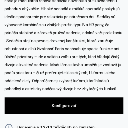
Forio je modulárna rohová sedačka navrhnutá pre každodennú
pohodu v obývačke. Hlboké sedadlá a mäkké operadlá poskytujú
ideálne podoprenie pre relaxáciu po náročnom dni . Sedáky sú
vybavené kombináciou vlnitých pružín typu B a HR peny, čo
prináša stabilné a zároveň pružné sedenie, odolné voči preležaniu
. Sedačka stojí na pevnej drevenej konštrukcii, ktorá zaručuje
robustnosť a dlhú životnosť. Forio neobsahuje spacie funkcie ani
úložné priestory – ide o solídnu voľbu pre tých, ktorí hľadajú čistý
dizajn a kvalitné sedenie. Modulárna stavba umožňuje zostaviť ju
podľa priestoru – či už preferujete klasický roh, U-formu alebo
oddelené diely. Odporúčame ju vybrať ľuďom, ktorí hľadajú
pohodlný a esteticky nadčasový dizajn bez zbytočných funkcií.
Konfigurovať
v 12-13 týždňoch
Doručenie
po zaplatení
.