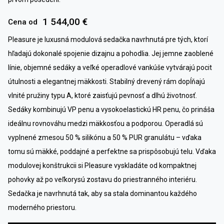
1 544,00 €
Cena od
Pleasure je luxusná modulová sedačka navrhnutá pre tých, ktorí
hľadajú dokonalé spojenie dizajnu a pohodlia. Jej jemne zaoblené
línie, objemné sedáky a veľké operadlové vankúše vytvárajú pocit
útulnosti a elegantnej mäkkosti. Stabilný drevený rám dopĺňajú
vlnité pružiny typu A, ktoré zaisťujú pevnosť a dlhú životnosť.
Sedáky kombinujú VP penu a vysokoelastickú HR penu, čo prináša
ideálnu rovnováhu medzi mäkkosťou a podporou. Operadlá sú
vyplnené zmesou 50 % silikónu a 50 % PUR granulátu – vďaka
tomu sú mäkké, poddajné a perfektne sa prispôsobujú telu. Vďaka
modulovej konštrukcii si Pleasure vyskladáte od kompaktnej
pohovky až po veľkorysú zostavu do priestranného interiéru.
Sedačka je navrhnutá tak, aby sa stala dominantou každého
moderného priestoru.